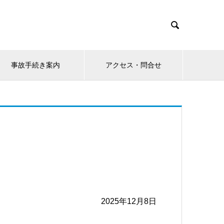

事故手続き案内
アクセス・問合せ
2025
年
12
月
8
日